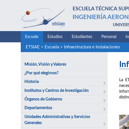
ESCUELA TÉCNICA SUP
INGENIERÍA AERON
UNIVER
Escuela
Estudios
Estudiantes
Personal
I
ETSIAE
>
Escuela
>
Infraestructura e Instalaciones
In
Misión, Visión y Valores
¿Por qué elegirnos?
La E
Historia
neces
Institutos y Centros de Investigación
infor
disti
Órganos de Gobierno
Departamentos
Unidades Administrativas y Servicios
Generales