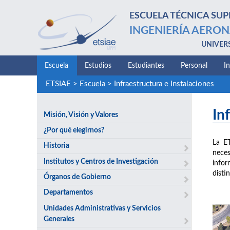
ESCUELA TÉCNICA SUP
INGENIERÍA AERON
UNIVER
Escuela
Estudios
Estudiantes
Personal
I
ETSIAE
>
Escuela
>
Infraestructura e Instalaciones
In
Misión, Visión y Valores
¿Por qué elegirnos?
La E
Historia
neces
Institutos y Centros de Investigación
infor
disti
Órganos de Gobierno
Departamentos
Unidades Administrativas y Servicios
Generales