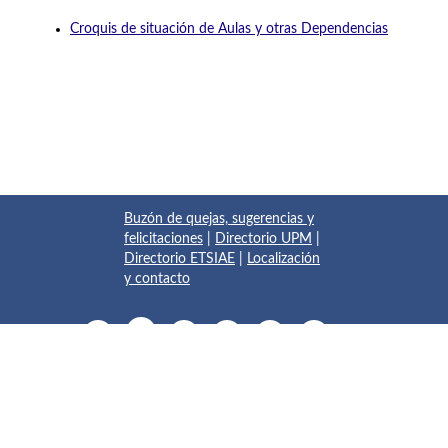
Croquis de situación de Aulas y otras Dependencias
Buzón de quejas, sugerencias y
felicitaciones
|
Directorio UPM
|
Directorio ETSIAE
|
Localización
y contacto
© 2017 Escuela Técnica Superior de Ingeniería Aeronáutica y
del Espacio
Pza. del Cardenal Cisneros, 3
✆ 910675534 - 910675572
info.aeroespacial@upm.es