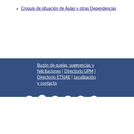
Croquis de situación de Aulas y otras Dependencias
Buzón de quejas, sugerencias y
felicitaciones
|
Directorio UPM
|
Directorio ETSIAE
|
Localización
y contacto
© 2017 Escuela Técnica Superior de Ingeniería Aeronáutica y
del Espacio
Pza. del Cardenal Cisneros, 3
✆ 910675534 - 910675572
info.aeroespacial@upm.es