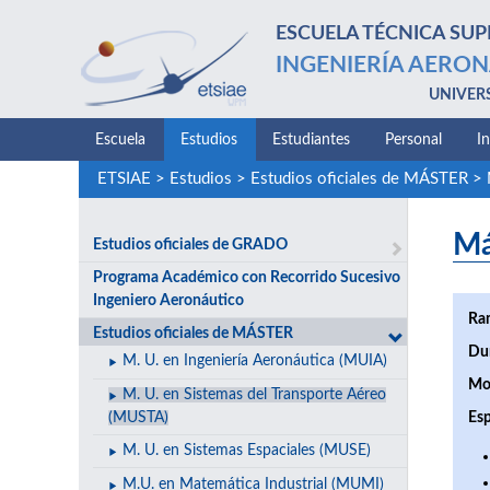
ESCUELA TÉCNICA SUP
INGENIERÍA AERON
UNIVER
Escuela
Estudios
Estudiantes
Personal
I
ETSIAE
>
Estudios
>
Estudios oficiales de MÁSTER
>
Má
Estudios oficiales de GRADO
Programa Académico con Recorrido Sucesivo
Ingeniero Aeronáutico
Ra
Estudios oficiales de MÁSTER
Du
M. U. en Ingeniería Aeronáutica (MUIA)
Mo
M. U. en Sistemas del Transporte Aéreo
(MUSTA)
Esp
M. U. en Sistemas Espaciales (MUSE)
M.U. en Matemática Industrial (MUMI)