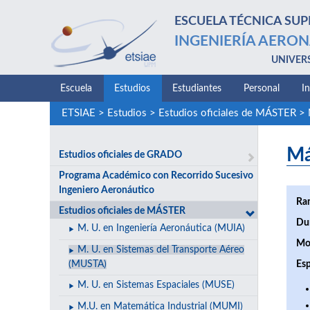
ESCUELA TÉCNICA SUP
INGENIERÍA AERON
UNIVER
Escuela
Estudios
Estudiantes
Personal
I
ETSIAE
>
Estudios
>
Estudios oficiales de MÁSTER
>
Má
Estudios oficiales de GRADO
Programa Académico con Recorrido Sucesivo
Ingeniero Aeronáutico
Ra
Estudios oficiales de MÁSTER
Du
M. U. en Ingeniería Aeronáutica (MUIA)
Mo
M. U. en Sistemas del Transporte Aéreo
(MUSTA)
Esp
M. U. en Sistemas Espaciales (MUSE)
M.U. en Matemática Industrial (MUMI)