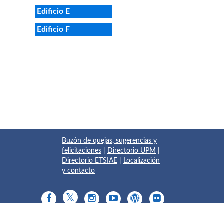
Edificio E
Edificio F
Buzón de quejas, sugerencias y
felicitaciones
|
Directorio UPM
|
Directorio ETSIAE
|
Localización
y contacto
© 2017 Escuela Técnica Superior de Ingeniería Aeronáutica y