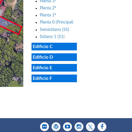
Planta 3ª
Planta 2ª
Planta 1ª
Planta 0 (Principal)
Semisótano (SS)
Sótano 1 (S1)
Edificio C
Edificio D
Edificio E
Edificio F