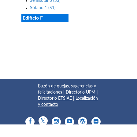
Semisótano (SS)
Sótano 1 (S1)
Edificio F
Buzón de quejas, sugerencias y
felicitaciones
|
Directorio UPM
|
Directorio ETSIAE
|
Localización
y contacto
© 2017 Escuela Técnica Superior de Ingeniería Aeronáutica y