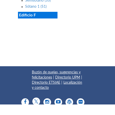
Semisótano (SS)
Sótano 1 (S1)
Edificio F
Buzón de quejas, sugerencias y
felicitaciones
|
Directorio UPM
|
Directorio ETSIAE
|
Localización
y contacto
© 2017 Escuela Técnica Superior de Ingeniería Aeronáutica y