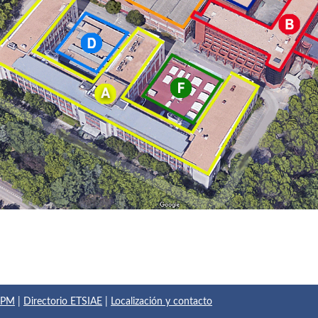
 UPM
|
Directorio ETSIAE
|
Localización y contacto