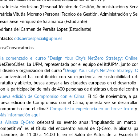
Luz Iniesta Hortelano (Personal Técnico de Gestión, Administración y Serv
Patricia Vitutia Moreno (Personal Tecnico de Gestión, Administración y Se
Jesús Sesé Enríquez de Salamanca (Estudiante)
Adriana del Carmen de Peralta López (Estudiante)
ntacto:
ods.aeroespacial@upm.es
tos/Convocatorias
Ha comenzado el curso “Design Your City’s NetZero Strategy: Online
NetZeroCities: La UPM, representada por el equipo del itdUPM, junto con
l diseño y organización del curso “
Design Your City’s NetZero Strategy: O
La universidad ha contribuido con su experiencia en sostenibilidad ur
gratuito y abierto, busca apoyar a las ciudades europeas en el desarrollo 
con la participación de más de 400 personas de distintas urbes del cont
Nueva edición de Compromiso con el Clima
: El 15 de noviembre, a pa
nueva edición de Compromiso con el Clima, que esta vez se desarrollar
compromiso con el clima?
Comparte tu experiencia en un breve texto
y 
Más información aquí
La Alianza Q-Cero
celebrará su evento anual:“Impulsando un marco f
competitiva” es el título del encuentro anual de Q-Cero, la alianza pa
diciembre, de 11:00 a 14:00 h, en el Salón de Actos de la Escuela T