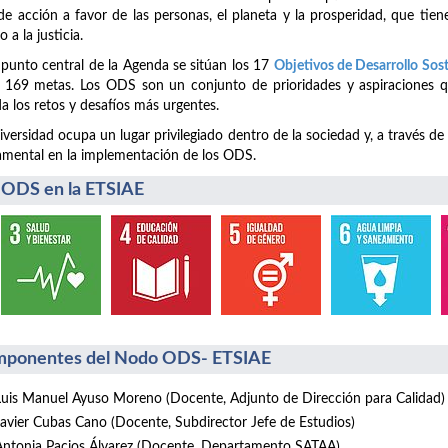
de acción a favor de las personas, el planeta y la prosperidad, que tiene
o a la justicia.
 punto central de la Agenda se sitúan los 17
Objetivos de Desarrollo Sos
 169 metas. Los ODS son un conjunto de prioridades y aspiraciones q
a los retos y desafíos más urgentes.
iversidad ocupa un lugar privilegiado dentro de la sociedad y, a través de
mental en la implementación de los ODS.
 ODS en la ETSIAE
ponentes del Nodo ODS- ETSIAE
Luis Manuel Ayuso Moreno (Docente, Adjunto de Dirección para Calidad)
Javier Cubas Cano (Docente, Subdirector Jefe de Estudios)
Antonia Pacios Álvarez (Docente, Departamento SATAA)