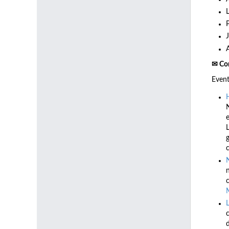
✉ Co
Even
e