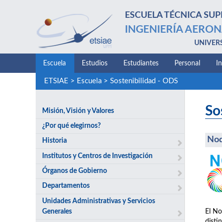
ESCUELA TÉCNICA SUP
INGENIERÍA AERON
UNIVER
Escuela
Estudios
Estudiantes
Personal
I
ETSIAE
>
Escuela
>
Sostenibilidad - ODS
So
Misión, Visión y Valores
¿Por qué elegirnos?
No
Historia
Institutos y Centros de Investigación
Órganos de Gobierno
Departamentos
Unidades Administrativas y Servicios
Generales
El No
disti