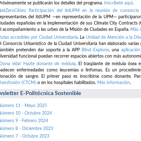
Próximamente se publicarán los detalles del programa.
Inscríbete
aquí
.
NetZeroCities
:
Participación del itdUPM en la reunión de consorcio 
representantes del itdUPM —en representación de la UPM— participaron
ciudades españolas en la implementación de sus Climate City Contracts (
el acompañamiento a las urbes de la Misión de Ciudades en España.
Más 
Rutas accesibles por Ciudad Universitaria
. La
Unidad de Atención a la D
el Consorcio Urbanístico de la Ciudad Universitaria han elaborado varias
También pretenden dar soporte a la APP
Blind Explorer
, una
aplicación
diversidad funcional puedan recorrer espacios abiertos con más autonomí
¡Dona vida! Hazte donante de médula
. El trasplante de médula ósea 
padecen enfermedades como leucemias o linfomas. Es un procedimient
donación de sangre. El primer paso es inscribirse como donante. Par
Transfusión (CTCM)
o en los hospitales habilitados.
Más información
.
sletter E-Politécnica Sostenible
Número 11 - Mayo 2025
Número 10 - Octubre 2024
Número 9 - Febrero 2024
Número 8 - Diciembre 2023
Número 7 - Octubre 2023