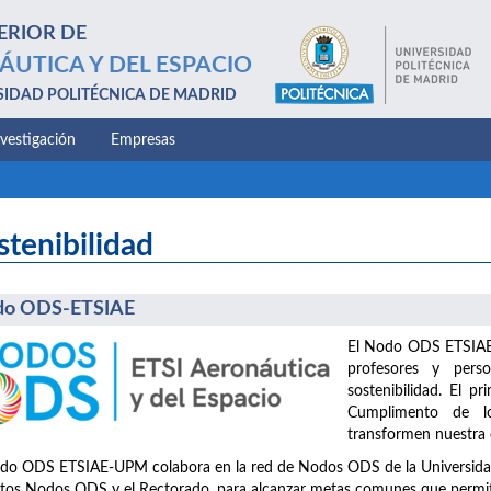
ERIOR DE
ÁUTICA Y DEL ESPACIO
SIDAD POLITÉCNICA DE MADRID
nvestigación
Empresas
stenibilidad
do ODS-ETSIAE
El Nodo ODS ETSIAE-
profesores y perso
sostenibilidad. El pr
Cumplimento de lo
transformen nuestra e
do ODS ETSIAE-UPM colabora en la red de Nodos ODS de la Universidad, 
ntos Nodos ODS y el Rectorado, para alcanzar metas comunes que permita