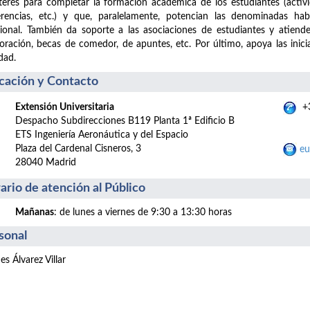
terés para completar la formación académica de los estudiantes (actividad
rencias, etc.) y que, paralelamente, potencian las denominadas habi
onal. También da soporte a las asociaciones de estudiantes y atiend
oración, becas de comedor, de apuntes, etc. Por último, apoya las inic
dad.
cación y Contacto
Extensión Universitaria
+3
Despacho Subdirecciones B119 Planta 1ª Edificio B
ETS Ingeniería Aeronáutica y del Espacio
Plaza del Cardenal Cisneros, 3
eu
28040 Madrid
ario de atención al Público
Mañanas
: de lunes a viernes de 9:30 a 13:30 horas
sonal
es Álvarez Villar