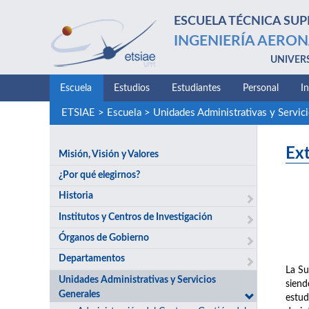
ESCUELA TÉCNICA SUP
INGENIERÍA AERON
UNIVER
Escuela
Estudios
Estudiantes
Personal
I
ETSIAE
>
Escuela
>
Unidades Administrativas y Servic
Ext
Misión, Visión y Valores
¿Por qué elegirnos?
Historia
Institutos y Centros de Investigación
Órganos de Gobierno
Departamentos
La Su
Unidades Administrativas y Servicios
siend
Generales
estud