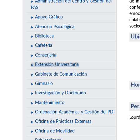
de in
Administración del Centro y Gestión del
confe
PAS
emoci
Apoyo Gráfico
colab
socie
Atención Psicológica
Ubi
Biblioteca
Cafetería
Conserjería
Extensión Universitaria
Gabinete de Comunicación
Gimnasio
Hor
Investigación y Doctorado
Mantenimiento
Per
Ordenación Académica y Gestión del PDI
Lourd
Oficina de Prácticas Externas
Oficina de Movilidad