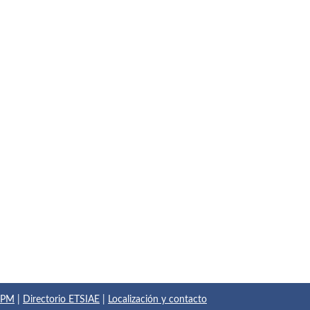
 UPM
|
Directorio ETSIAE
|
Localización y contacto