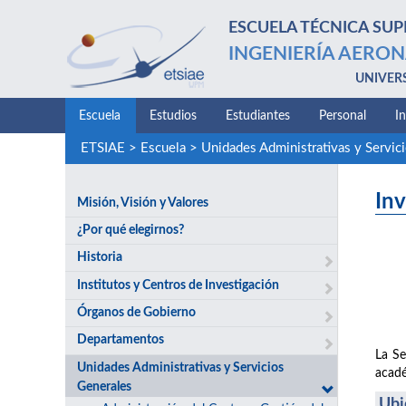
ESCUELA TÉCNICA SUP
INGENIERÍA AERON
UNIVER
Escuela
Estudios
Estudiantes
Personal
I
ETSIAE
>
Escuela
>
Unidades Administrativas y Servic
Inv
Misión, Visión y Valores
¿Por qué elegirnos?
Historia
Institutos y Centros de Investigación
Órganos de Gobierno
Departamentos
La Se
Unidades Administrativas y Servicios
acadé
Generales
Ubi