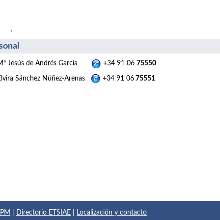
.
sonal
Mª Jesús de Andrés García
+34 91 06
75550
Elvira Sánchez Núñez-Arenas
+34 91 06
75551
 UPM
|
Directorio ETSIAE
|
Localización y contacto