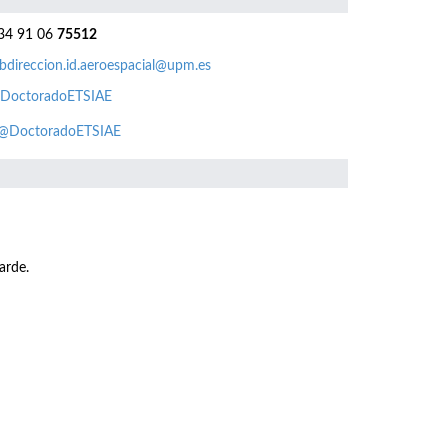
4 91 06
75512
bdireccion.id.aeroespacial@upm.es
DoctoradoETSIAE
@DoctoradoETSIAE
arde.