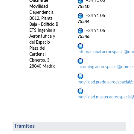
Oficina de
+34 91 06
Movilidad
75510
Dependencia
+34 91 06
B012, Planta
75544
Baja - Edificio B
ETS Ingeniería
+34 91 06
Aeronáutica y
75546
del Espacio
Plaza del
internacional.aeroespacial@up
Cardenal
Cisneros, 3
28040 Madrid
incoming.aeroespacial@upm.e
movilidad.grado.aeroespacial
movilidad.master.aeroespacia
Trámites