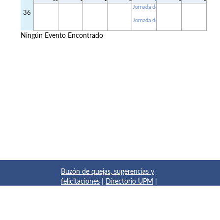
Jornada de Acogida Grados
36
Jornada de Acogida GyOTA y GIA (
Ningún Evento Encontrado
Buzón de quejas, sugerencias y
felicitaciones
|
Directorio UPM
|
Directorio ETSIAE
|
Localización
y contacto