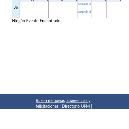
Jornada de Acogida Grados
36
Jornada de Acogida GyOTA y GIA (
Ningún Evento Encontrado
Buzón de quejas, sugerencias y
felicitaciones
|
Directorio UPM
|
Directorio ETSIAE
|
Localización
y contacto