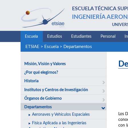
ESCUELA TÉCNICA SUP
INGENIERÍA AERON
UNIVER
Escuela
Estudios
Estudiantes
Personal
I
ETSIAE
>
Escuela
>
Departamentos
De
Misión, Visión y Valores
¿Por qué elegirnos?
Historia
Institutos y Centros de Investigación
Órganos de Gobierno
Departamentos
Los D
Aeronaves y Vehículos Espaciales
conoc
Física Aplicada a las Ingenierías
con l