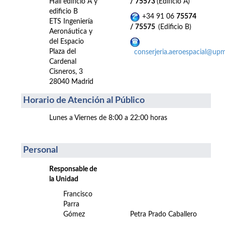
Hall edificio A y
/ 75573
(Edificio A)
edificio B
+34 91 06
75574
ETS Ingeniería
/ 75575
(Edificio B)
Aeronáutica y
del Espacio
Plaza del
conserjeria.aeroespacial@upm
Cardenal
Cisneros, 3
28040 Madrid
Horario de Atención al Público
Lunes a Viernes de 8:00 a 22:00 horas
Personal
Responsable de
la Unidad
Francisco
Parra
Gómez
Petra Prado Caballero