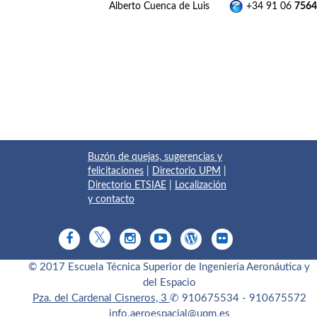
Alberto Cuenca de Luis
+34 91 06
7564
Buzón de quejas, sugerencias y
felicitaciones
|
Directorio UPM
|
Directorio ETSIAE
|
Localización
y contacto
© 2017 Escuela Técnica Superior de Ingeniería Aeronáutica y
del Espacio
Pza. del Cardenal Cisneros, 3
✆ 910675534 - 910675572
info.aeroespacial@upm.es