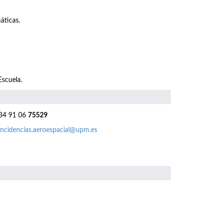
áticas.
Escuela.
4 91 06
75529
incidencias.aeroespacial@upm.es