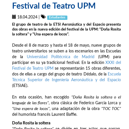
Festival de Teatro UPM
18.04.2024
|
Estudiantes
El grupo de teatro de la ETSI Aeronáutica y del Espacio presenta
dos obras en la nueva edición del festival de la UPM: “Doña Rosita
la soltera” y “Una espera de locos”.
Desde el 8 de marzo y hasta el 18 de mayo, nueve grupos de
teatro universitarios se suben a los escenarios en las Escuelas
de la
Universidad Politécnica de Madrid
(UPM) para
participar en su ya tradicional festival. En la edición
XXXI del
Festival de Teatro UPM
se representarán 15 obras diferentes,
dos de ellas a cargo del grupo de teatro Dédalo, de la
Escuela
Técnica Superior de Ingeniería Aeronáutica y del Espacio
(ETSIAE).
En esta ocasión, han escogido
“Doña Rosita la soltera o el
lenguaje de las flores”
, obra clásica de Federico Garcia Lorca y
“Una espera de locos”
, una adaptación de la obra
“TOC TOC”
del humorista francés Laurent Baffie.
Doña Rosita la soltera
“Doña Rosita la soltera”
se divide en tres actos que narran,