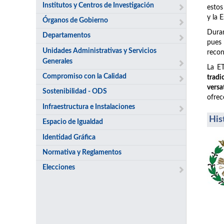
Institutos y Centros de Investigación
estos
y la 
Órganos de Gobierno
Duran
Departamentos
pues
Unidades Administrativas y Servicios
recon
Generales
La ET
Compromiso con la Calidad
tradi
versa
Sostenibilidad - ODS
ofrec
Infraestructura e Instalaciones
His
Espacio de Igualdad
Identidad Gráfica
Normativa y Reglamentos
Elecciones