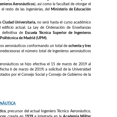
ngenieros Aeronáuticos
), así como la facultad de otorgar el
l resto de las ingenierías, del
Ministerio de Educación
la
Ciudad Universitaria,
no será hasta el curso académico
 edificio actual. La Ley de Ordenación de Enseñanzas
 definitiva de
Escuela Técnica Superior de Ingenieros
 Politécnica de Madrid (UPM)
.
eros aeronáuticos conformando un total de
ochenta y tres
predecesoras el número total de ingenieros aeronáuticos
eronáuticos se hizo efectiva el 15 de marzo de 2019 al
fecha 6 de marzo de 2019) a solicitud de la Universidad
tados por el Consejo Social y Consejo de Gobierno de la
ONÁUTICA
tico
, precursor del actual Ingeniero Técnico Aeronáutico,
icos
, creada en
1939
e integrada en la
Academia Militar