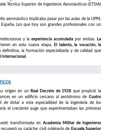
cuela Técnica Superior de Ingenieros Aeronáuticos (ETSIA)
mbito aeronáutico implicaba pasar por las aulas de la UPM,
España. Los que hoy son grandes profesionales con un
predecesoras y la
experiencia acumulada
por ambas.
La
ienen en esta nueva etapa.
El talento, la vocación, la
definitiva, la formación especializada y de calidad que
l internacional
.
TICOS
su origen en un
Real Decreto de 1928
que propició la
ntonces en un edificio cercano al aeródromo de
Cuatro
ad de dotar a esta especialidad de la ingeniería de los
ería el creciente auge que experimentaban las primeras
quedó transformada en
Academia Militar de Ingenieros
, recuperó su carácter civil originario de
Escuela Superior