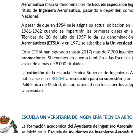
Aeronáutica
(bajo la denominación de
Escuela Especial de I
título de
Ingeniero Aeronáutico
, pasando a depender, como e
Nacional
.
A pesar de que en
1954
se le asigna su actual ubicación en 
1961-1962 cuando se impartirán las primeras clases en el
Técnicas de 20 de julio de 1957 le da su denominación
Aeronáuticos (ETSIA)
y en 1971 se adscribe a la
Universidad
En la ETSIA han egresado (hasta 2017) más de 7.700 ingeni
promociones
. Si tenemos en cuenta también a las Escuelas 
asciende a más de 8.000 titulados.
La
extinción
de la Escuela Técnica Superior de Ingenieros A
publicarse en el
BOCM
la
resolución para su supresión
(con 
Politécnica de Madrid, de conformidad con los acuerdos adop
Universidad.
ESCUELA UNIVERSITARIA DE INGENIERÍA TÉCNICA AER
La formación académica del
Ayudante de Ingeniero Aeronáu
se inició en la
Escuela de Ayudantes de Ingenieros Aeronáut