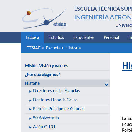
ESCUELA TÉCNICA SUP
INGENIERÍA AERON
UNIVER
Escuela
Estudios
Estudiantes
Personal
I
ETSIAE
>
Escuela
>
Historia
Hi
Misión, Visión y Valores
¿Por qué elegirnos?
Historia
Directores de las Escuelas
Doctores Honoris Causa
Premios Príncipe de Asturias
90 Aniversario
La
Es
Educa
Avión C-101
Polit