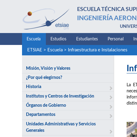
ESCUELA TÉCNICA SUP
INGENIERÍA AERON
UNIVER
Escuela
Estudios
Estudiantes
Personal
I
ETSIAE
>
Escuela
>
Infraestructura e Instalaciones
In
Misión, Visión y Valores
¿Por qué elegirnos?
La E
Historia
neces
Institutos y Centros de Investigación
infor
disti
Órganos de Gobierno
Departamentos
Unidades Administrativas y Servicios
Generales