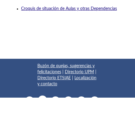
Croquis de situación de Aulas y otras Dependencias
Buzón de quejas, sugerencias y
felicitaciones
|
Directorio UPM
|
Directorio ETSIAE
|
Localización
y contacto
© 2017 Escuela Técnica Superior de Ingeniería Aeronáutica y
del Espacio
Pza. del Cardenal Cisneros, 3
✆ 910675534 - 910675572
info.aeroespacial@upm.es