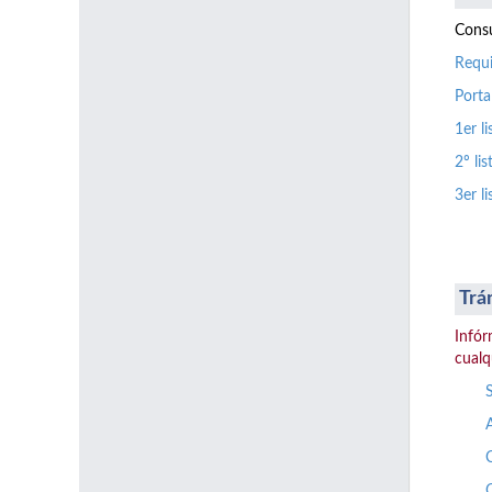
Consu
Requi
Porta
1er l
2º li
3er l
Trá
Infór
cualq