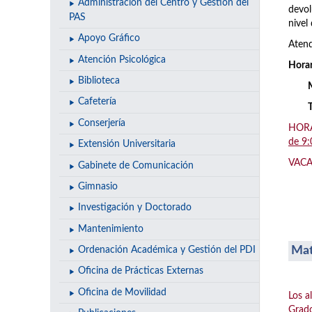
Administración del Centro y Gestión del
devol
PAS
nivel 
Apoyo Gráfico
Atend
Atención Psicológica
Horar
Biblioteca
Cafetería
Conserjería
HORAR
de 9:
Extensión Universitaria
VACAC
Gabinete de Comunicación
Gimnasio
Investigación y Doctorado
Mantenimiento
Mat
Ordenación Académica y Gestión del PDI
Oficina de Prácticas Externas
Oficina de Movilidad
Los a
Grado