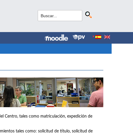
del Centro, tales como matriculación, expedición de
ientos tales como: solicitud de título, solicitud de