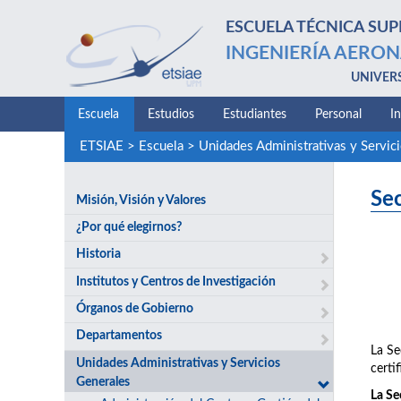
ESCUELA TÉCNICA SUP
INGENIERÍA AERON
UNIVER
Escuela
Estudios
Estudiantes
Personal
I
ETSIAE
>
Escuela
>
Unidades Administrativas y Servic
Se
Misión, Visión y Valores
¿Por qué elegirnos?
Historia
Institutos y Centros de Investigación
Órganos de Gobierno
Departamentos
La Se
Unidades Administrativas y Servicios
certif
Generales
La Se