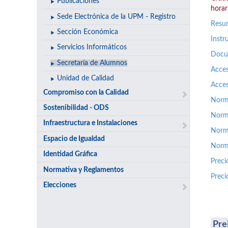
Publicaciones
horari
Sede Electrónica de la UPM - Registro
Resum
Sección Económica
Instr
Servicios Informáticos
Docum
Secretaría de Alumnos
Acces
Unidad de Calidad
Acces
Compromiso con la Calidad
Norma
Sostenibilidad - ODS
Norm
Infraestructura e Instalaciones
Norma
Espacio de Igualdad
Norm
Identidad Gráfica
Preci
Normativa y Reglamentos
Preci
Elecciones
Pre