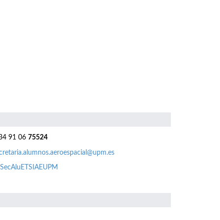
4 91 06
75524
cretaria.alumnos.aeroespacial@upm.es
SecAluETSIAEUPM