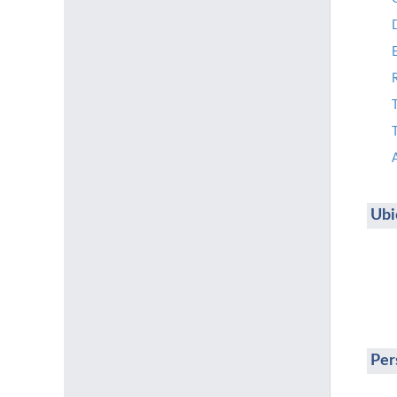
T
Ubi
Per