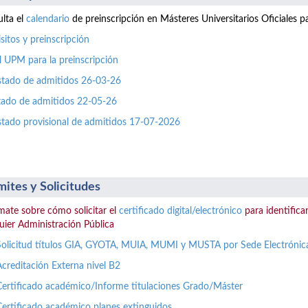
lta el
calendario
de preinscripción en Másteres Universitarios Oficiales 
sitos y preinscripción
l UPM para la preinscripción
istado de admitidos 26-03-26
stado de admitidos 22-05-26
istado provisional de admitidos 17-07-2026
mites y Solicitudes
mate sobre cómo solicitar el
certificado digital/electrónico
para identificar
uier Administración Pública
Solicitud títulos GIA, GYOTA, MUIA, MUMI y MUSTA por Sede Electrónic
Acreditación Externa nivel B2
Certificado académico/Informe titulaciones Grado/Máster
Certificado académico planes extinguidos