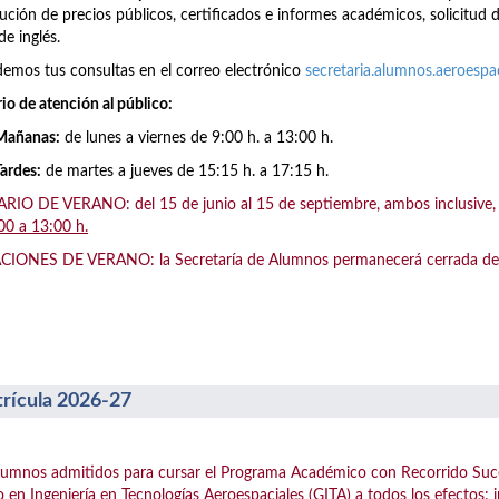
ución de precios públicos, certificados e informes académicos, solicitud 
de inglés.
emos tus consultas en el correo electrónico
secretaria.alumnos.aeroesp
io de atención al público:
Mañanas:
de lunes a viernes de 9:00 h. a 13:00 h.
Tardes:
de martes a jueves de 15:15 h. a 17:15 h.
IO DE VERANO: del 15 de junio al 15 de septiembre, ambos inclusive, el
00 a 13:00 h.
IONES DE VERANO: la Secretaría de Alumnos permanecerá cerrada del 1
rícula 2026-27
lumnos admitidos para cursar el Programa Académico con Recorrido Suc
 en Ingeniería en Tecnologías Aeroespaciales (GITA) a todos los efectos: 