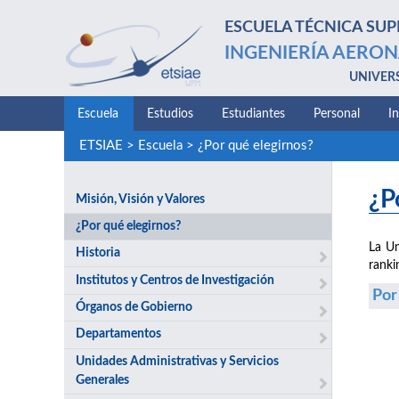
ESCUELA TÉCNICA SUP
INGENIERÍA AERON
UNIVER
Escuela
Estudios
Estudiantes
Personal
I
ETSIAE
>
Escuela
>
¿Por qué elegirnos?
¿P
Misión, Visión y Valores
¿Por qué elegirnos?
La Un
Historia
ranki
Institutos y Centros de Investigación
Por
Órganos de Gobierno
Departamentos
Unidades Administrativas y Servicios
Generales