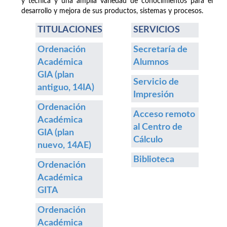
y técnica y una amplia variedad de conocimientos para el
desarrollo y mejora de sus productos, sistemas y procesos.
TITULACIONES
SERVICIOS
Ordenación
Secretaría de
Académica
Alumnos
GIA (plan
Servicio de
antiguo, 14IA)
Impresión
Ordenación
Acceso remoto
Académica
al Centro de
GIA (plan
Cálculo
nuevo, 14AE)
Biblioteca
Ordenación
Académica
GITA
Ordenación
Académica