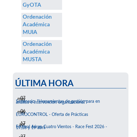
GyOTA
Ordenación
Académica
MUIA
Ordenación
Académica
MUSTA
ÚLTIMA HORA
07
may
Seminario: "Herramientas de gestión para en
análisis e intervención organizacional"
06
may
EUROCONTROL - Oferta de Prácticas
17
abr
Festival Aéreo Cuatro Vientos - Race Fest 2026 -
17,18 y 19 abril
27