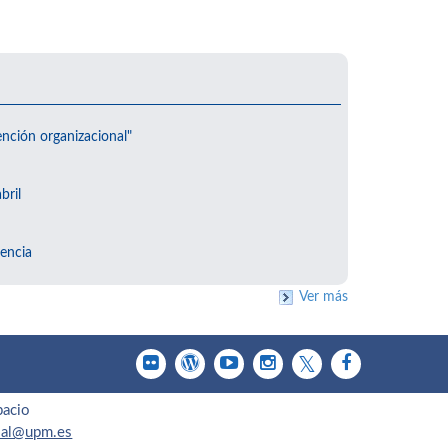
ención organizacional"
bril
encia
Ver más
pacio
cial@upm.es