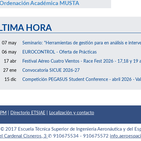
Ordenación Académica MUSTA
LTIMA HORA
07 may
Seminario: "Herramientas de gestión para en análisis e interv
06 may
EUROCONTROL - Oferta de Prácticas
17 abr
Festival Aéreo Cuatro Vientos - Race Fest 2026 - 17,18 y 19 a
27 ene
Convocatoria SICUE 2026-27
15 dic
Competición PEGASUS Student Conference - abril 2026 - Val
 UPM
|
Directorio ETSIAE
|
Localización y contacto
© 2017 Escuela Técnica Superior de Ingeniería Aeronáutica y del Es
el Cardenal Cisneros, 3
✆ 910675534 - 910675572
info.aeroespa