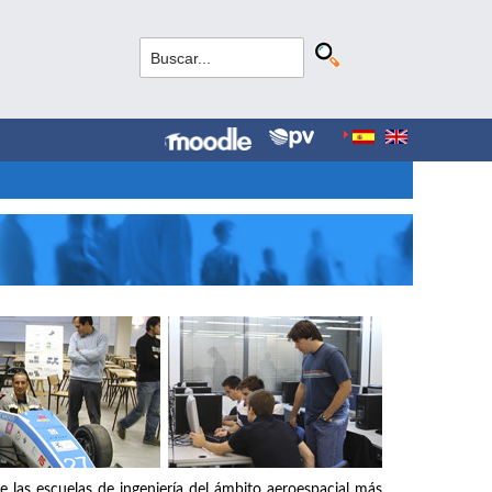
e las escuelas de ingeniería del ámbito aeroespacial más