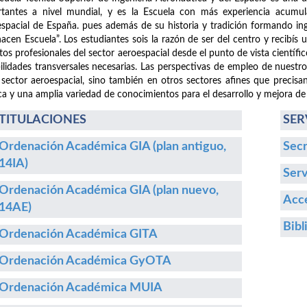
tantes a nivel mundial, y es la Escuela con más experiencia acumula
spacial de España. pues además de su historia y tradición formando i
hacen Escuela”. Los estudiantes sois la razón de ser del centro y recibís
etos profesionales del sector aeroespacial desde el punto de vista cientí
ilidades transversales necesarias. Las perspectivas de empleo de nuestr
 sector aeroespacial, sino también en otros sectores afines que precisa
ca y una amplia variedad de conocimientos para el desarrollo y mejora de
TITULACIONES
SER
Ordenación Académica GIA (plan antiguo,
Secr
14IA)
Serv
Ordenación Académica GIA (plan nuevo,
Acce
14AE)
Bibl
Ordenación Académica GITA
Ordenación Académica GyOTA
Ordenación Académica MUIA