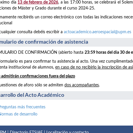
óximo día
13 de febrero de 2026
, a las 17:00 horas, se celebrará el Sol
aciones de Máster y Grado durante el curso 2024-25.
mamente recibiréis un correo electrónico con todas las indicaciones neces
tucional
cualquier consulta debéis escribir a
actoacademico.aeroespacial@upm.es
mulario de confirmación de asistencia
ULARIO DE CONFIRMACIÓN (abierto hasta
23:59 horas del día 30 de 
formulario es para confirmar tu asistencia al acto. Una vez cumplimentad
enta institucional de alumnos,
en caso de no recibirlo la inscripción de as
 admitirán confirmaciones fuera del plazo
uestiones de aforo sólo se admiten
dos acompañantes
.
arrollo del Acto Académico
Preguntas más frecuentes
Normas de desarrollo
 UPM
|
Directorio ETSIAE
|
Localización y contacto