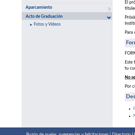
El pr
Aparcamiento
titul
Acto de Graduación
Próxi
insti
Fotos y Videos
Para 
For
FORM
Este 
tu cu
No se
Por c
Des
Buzón de quejas, sugerencias y felicitaciones
|
Directorio