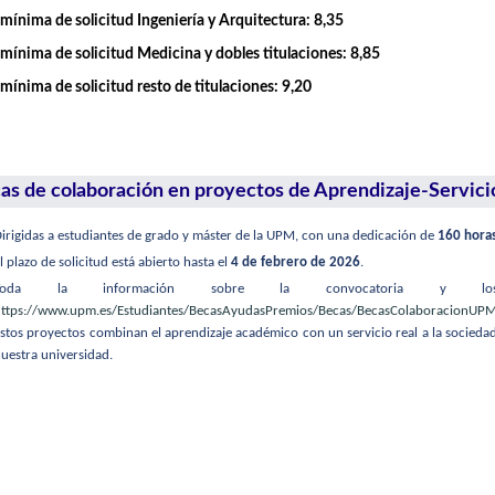
mínima de solicitud Ingeniería y Arquitectura: 8,35
mínima de solicitud Medicina y dobles titulaciones: 8,85
mínima de solicitud resto de titulaciones: 9,20
as de colaboración en proyectos de Aprendizaje-Servici
irigidas a estudiantes de grado y máster de la UPM, con una dedicación de
160 hora
l plazo de solicitud está abierto hasta el
4 de febrero de 2026
.
Toda la información sobre la convocatoria y los 
ttps://www.upm.es/Estudiantes/BecasAyudasPremios/Becas/BecasColaboracionUP
stos proyectos combinan el aprendizaje académico con un servicio real a la sociedad
uestra universidad.