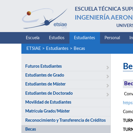
ESCUELA TÉCNICA SUP
INGENIERÍA AERON
UNIVER
Escuela
Estudios
Estudiantes
Personal
I
ETSIAE
>
Estudiantes
>
Becas
Be
Futuros Estudiantes
Estudiantes de Grado
Bec
Estudiantes de Máster
Estudiantes de Doctorado
Convo
Movilidad de Estudiantes
http
Matrícula Grado/Máster
Como 
Reconocimiento y Transferencia de Créditos
TURNO
Becas
TURN