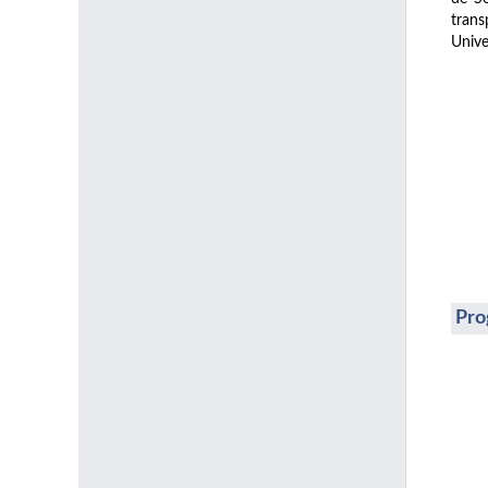
trans
Unive
Pro