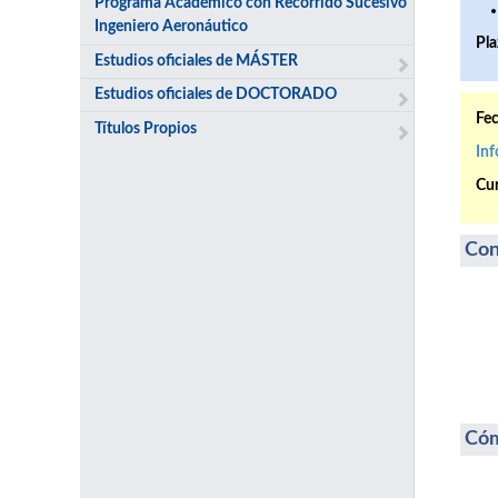
Programa Académico con Recorrido Sucesivo
Ingeniero Aeronáutico
Pla
Estudios oficiales de MÁSTER
Estudios oficiales de DOCTORADO
Fec
Títulos Propios
Inf
Cur
Con
Cóm