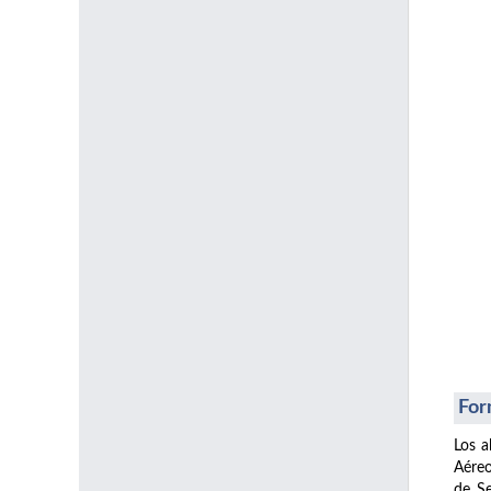
For
Los a
Aéreo
de Se