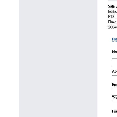
Sala 
Edifi
ETS I
Plaza
2804
Fo
No
Ape
Em
Tel
Fra