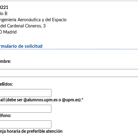
B221
cio B
ngeniería Aeronáutica y del Espacio
 del Cardenal Cisneros, 3
0 Madrid
rmulario de solicitud
mbre:
llidos:
ail (debe ser @alumnos.upm.es o @upm.es):
*
éfono:
nja horaria de preferible atención