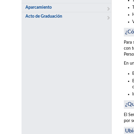
Aparcamiento
Acto de Graduación
¿Có
Para 
con t
Perso
En un
¿Qu
El Se
por s
Ubi