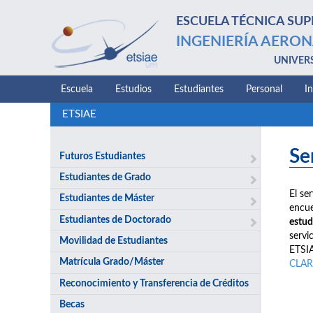
ESCUELA TÉCNICA SUP
INGENIERÍA AERON
UNIVER
Escuela
Estudios
Estudiantes
Personal
I
ETSIAE
Se
Futuros Estudiantes
Estudiantes de Grado
El se
Estudiantes de Máster
encue
Estudiantes de Doctorado
estud
servi
Movilidad de Estudiantes
ETSIA
Matrícula Grado/Máster
CLAR
Reconocimiento y Transferencia de Créditos
Becas