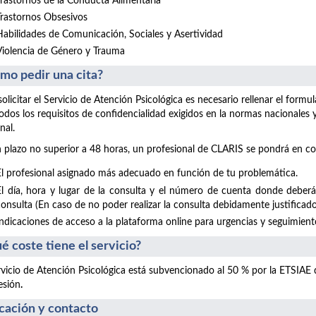
Trastornos de la Conducta Alimentaria
Trastornos Obsesivos
Habilidades de Comunicación, Sociales y Asertividad
Violencia de Género y Trauma
mo pedir una cita?
solicitar el Servicio de Atención Psicológica es necesario rellenar el form
odos los requisitos de confidencialidad exigidos en la normas nacionales
nal.
 plazo no superior a 48 horas, un profesional de CLARIS se pondrá en co
El profesional asignado más adecuado en función de tu problemática.
El día, hora y lugar de la consulta y el número de cuenta donde deberá
consulta (En caso de no poder realizar la consulta debidamente justificado
Indicaciones de acceso a la plataforma online para urgencias y seguimientos
é coste tiene el servicio?
rvicio de Atención Psicológica está subvencionado al 50 % por la ETSIAE
esión
.
cación y contacto