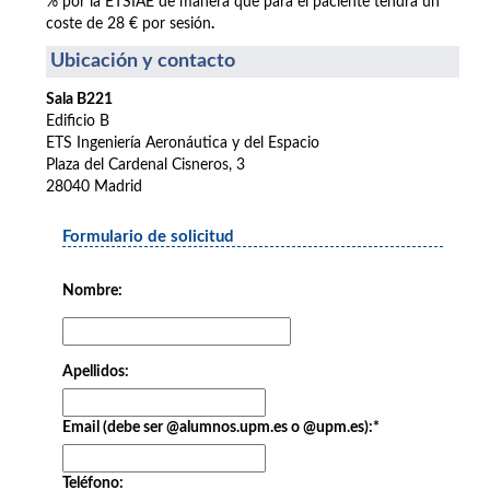
% por la ETSIAE de manera que para el paciente tendrá un
coste de 28 € por sesión
.
Ubicación y contacto
Sala B221
Edificio B
ETS Ingeniería Aeronáutica y del Espacio
Plaza del Cardenal Cisneros, 3
28040 Madrid
Formulario de solicitud
Nombre:
Apellidos:
Email (debe ser @alumnos.upm.es o @upm.es):
*
Teléfono: