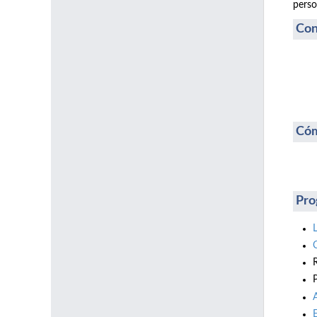
perso
Con
Cóm
Pro