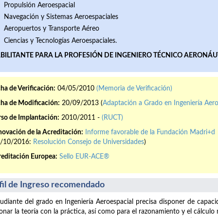
Propulsión Aeroespacial
Navegación y Sistemas Aeroespaciales
Aeropuertos y Transporte Aéreo
Ciencias y Tecnologías Aeroespaciales.
BILITANTE PARA LA PROFESIÓN DE INGENIERO TÉCNICO AERONÁU
ha de Verificación:
04/05/2010
(Memoria de Verificación)
ha de Modificación:
20/09/2013 (
Adaptación a Grado en Ingeniería Aero
so de Implantación:
2010/2011 -
(RUCT)
ovación de la Acreditación:
Informe favorable de la Fundación Madri+d
4/10/2016:
Resolución Consejo de Universidades
)
editación Europea:
Sello EUR-ACE®
fil de Ingreso recomendado
tudiante del grado en Ingeniería Aeroespacial precisa disponer de capaci
ionar la teoría con la práctica, así como para el razonamiento y el cálcul