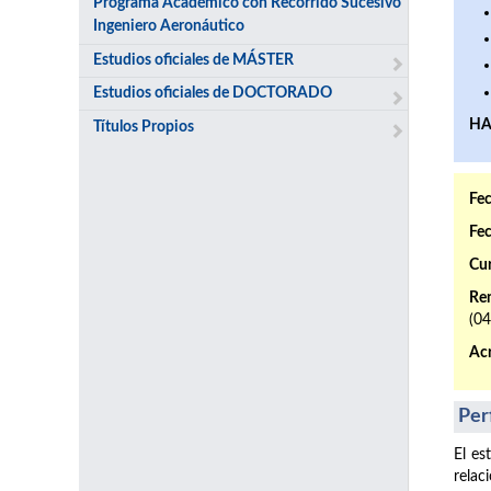
Programa Académico con Recorrido Sucesivo
Ingeniero Aeronáutico
Estudios oficiales de MÁSTER
Estudios oficiales de DOCTORADO
HA
Títulos Propios
Fec
Fec
Cur
Ren
(0
Acr
Per
El es
relac