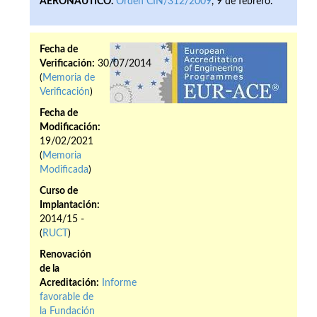
AERONÁUTICO.
Orden CIN/312/2009
, 9 de febrero.
Fecha de
Verificación:
30/07/2014
(
Memoria de
Verificación
)
Fecha de
Modificación:
19/02/2021
(
Memoria
Modificada
)
Curso de
Implantación:
2014/15 -
(
RUCT
)
Renovación
de la
Acreditación:
Informe
favorable de
la Fundación