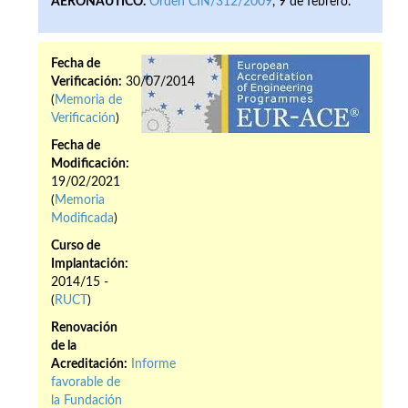
AERONÁUTICO.
Orden CIN/312/2009
, 9 de febrero.
Fecha de
Verificación:
30/07/2014
(
Memoria de
Verificación
)
Fecha de
Modificación:
19/02/2021
(
Memoria
Modificada
)
Curso de
Implantación:
2014/15 -
(
RUCT
)
Renovación
de la
Acreditación:
Informe
favorable de
la Fundación