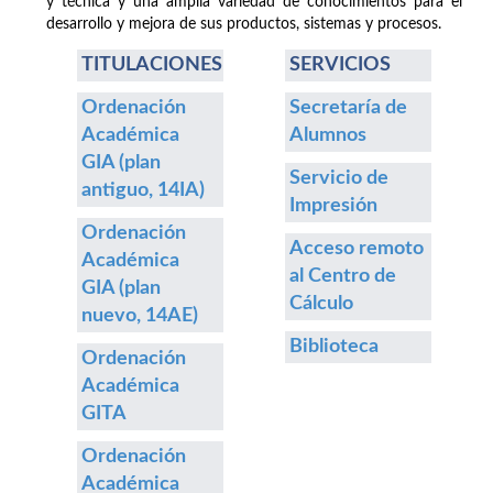
y técnica y una amplia variedad de conocimientos para el
desarrollo y mejora de sus productos, sistemas y procesos.
TITULACIONES
SERVICIOS
Ordenación
Secretaría de
Académica
Alumnos
GIA (plan
Servicio de
antiguo, 14IA)
Impresión
Ordenación
Acceso remoto
Académica
al Centro de
GIA (plan
Cálculo
nuevo, 14AE)
Biblioteca
Ordenación
Académica
GITA
Ordenación
Académica