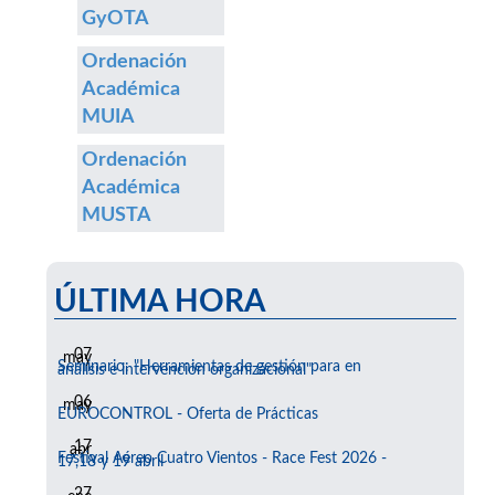
GyOTA
Ordenación
Académica
MUIA
Ordenación
Académica
MUSTA
ÚLTIMA HORA
07
may
Seminario: "Herramientas de gestión para en
análisis e intervención organizacional"
06
may
EUROCONTROL - Oferta de Prácticas
17
abr
Festival Aéreo Cuatro Vientos - Race Fest 2026 -
17,18 y 19 abril
27