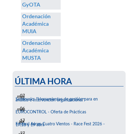
GyOTA
Ordenación
Académica
MUIA
Ordenación
Académica
MUSTA
ÚLTIMA HORA
07
may
Seminario: "Herramientas de gestión para en
análisis e intervención organizacional"
06
may
EUROCONTROL - Oferta de Prácticas
17
abr
Festival Aéreo Cuatro Vientos - Race Fest 2026 -
17,18 y 19 abril
27