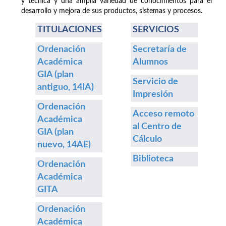
y técnica y una amplia variedad de conocimientos para el
desarrollo y mejora de sus productos, sistemas y procesos.
TITULACIONES
SERVICIOS
Ordenación
Secretaría de
Académica
Alumnos
GIA (plan
Servicio de
antiguo, 14IA)
Impresión
Ordenación
Acceso remoto
Académica
al Centro de
GIA (plan
Cálculo
nuevo, 14AE)
Biblioteca
Ordenación
Académica
GITA
Ordenación
Académica