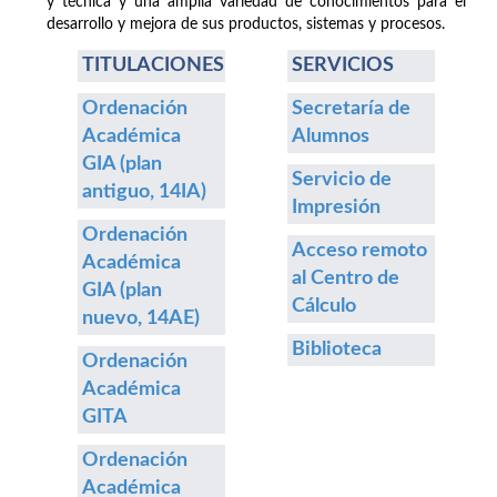
y técnica y una amplia variedad de conocimientos para el
desarrollo y mejora de sus productos, sistemas y procesos.
TITULACIONES
SERVICIOS
Ordenación
Secretaría de
Académica
Alumnos
GIA (plan
Servicio de
antiguo, 14IA)
Impresión
Ordenación
Acceso remoto
Académica
al Centro de
GIA (plan
Cálculo
nuevo, 14AE)
Biblioteca
Ordenación
Académica
GITA
Ordenación
Académica