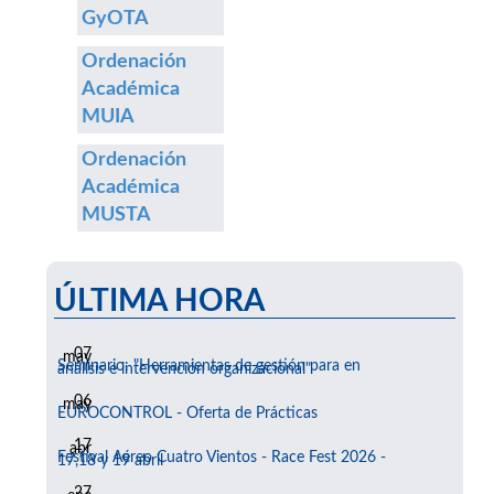
GyOTA
Ordenación
Académica
MUIA
Ordenación
Académica
MUSTA
ÚLTIMA HORA
07
may
Seminario: "Herramientas de gestión para en
análisis e intervención organizacional"
06
may
EUROCONTROL - Oferta de Prácticas
17
abr
Festival Aéreo Cuatro Vientos - Race Fest 2026 -
17,18 y 19 abril
27