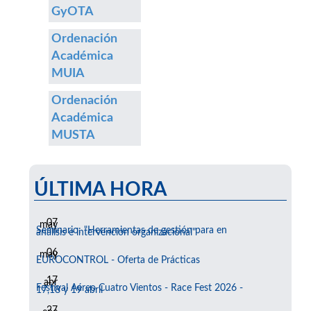
GyOTA
Ordenación
Académica
MUIA
Ordenación
Académica
MUSTA
ÚLTIMA HORA
07
may
Seminario: "Herramientas de gestión para en
análisis e intervención organizacional"
06
may
EUROCONTROL - Oferta de Prácticas
17
abr
Festival Aéreo Cuatro Vientos - Race Fest 2026 -
17,18 y 19 abril
27