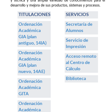
y técnica y una amplia variedad de conocimientos para el
desarrollo y mejora de sus productos, sistemas y procesos.
TITULACIONES
SERVICIOS
Ordenación
Secretaría de
Académica
Alumnos
GIA (plan
Servicio de
antiguo, 14IA)
Impresión
Ordenación
Acceso remoto
Académica
al Centro de
GIA (plan
Cálculo
nuevo, 14AE)
Biblioteca
Ordenación
Académica
GITA
Ordenación
Académica