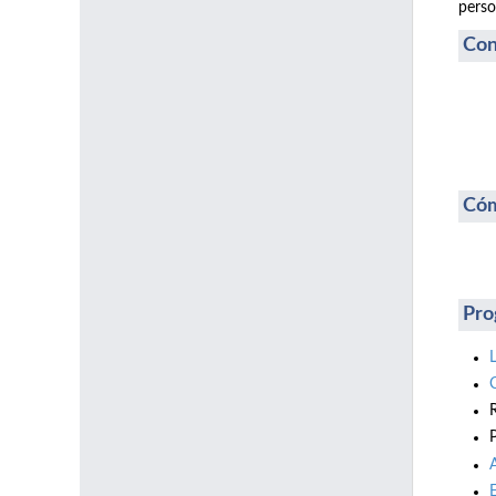
perso
Con
Cóm
Pro