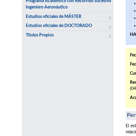
Programa Académico con Recorrido Sucesivo
Ingeniero Aeronáutico
Estudios oficiales de MÁSTER
Estudios oficiales de DOCTORADO
HA
Títulos Propios
Fec
Fec
Cur
Ren
(0
Acr
Per
El es
relac