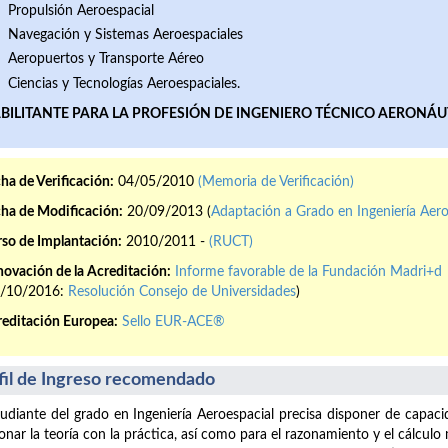
Propulsión Aeroespacial
Navegación y Sistemas Aeroespaciales
Aeropuertos y Transporte Aéreo
Ciencias y Tecnologías Aeroespaciales.
BILITANTE PARA LA PROFESIÓN DE INGENIERO TÉCNICO AERONÁU
ha de Verificación:
04/05/2010
(Memoria de Verificación)
ha de Modificación:
20/09/2013 (
Adaptación a Grado en Ingeniería Aero
so de Implantación:
2010/2011 -
(RUCT)
ovación de la Acreditación:
Informe favorable de la Fundación Madri+d
4/10/2016:
Resolución Consejo de Universidades
)
editación Europea:
Sello EUR-ACE®
fil de Ingreso recomendado
tudiante del grado en Ingeniería Aeroespacial precisa disponer de capaci
ionar la teoría con la práctica, así como para el razonamiento y el cálcul