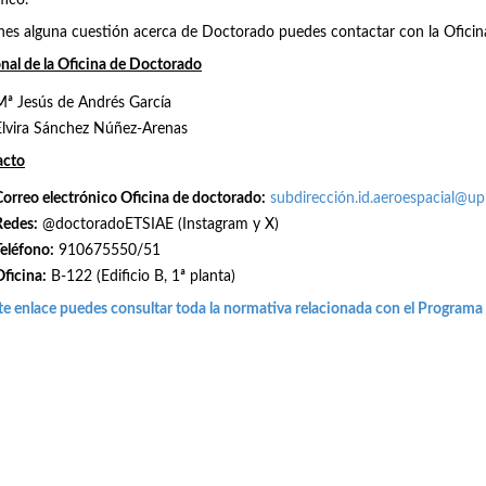
fico.
enes alguna cuestión acerca de Doctorado puedes contactar con la Ofici
nal de la Oficina de Doctorado
Mª Jesús de Andrés García
Elvira Sánchez Núñez-Arenas
acto
Correo electrónico Oficina de doctorado:
subdirección.id.aeroespacial@u
Redes
:
@doctoradoETSIAE (Instagram y X)
Teléfono:
910675550/51
Oficina:
B-122 (Edificio B, 1ª planta)
te enlace puedes consultar toda la normativa relacionada con el Programa