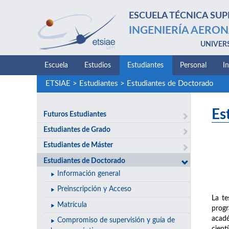
ESCUELA TÉCNICA SUP
INGENIERÍA AERON
UNIVER
Escuela
Estudios
Estudiantes
Personal
I
ETSIAE
>
Estudiantes
>
Estudiantes de Doctorado
Es
Futuros Estudiantes
Estudiantes de Grado
Estudiantes de Máster
Estudiantes de Doctorado
Información general
Preinscripción y Acceso
La te
Matrícula
progr
acadé
Compromiso de supervisión y guía de